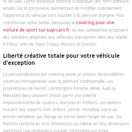
et de luxe. Cette technique consiste à appliquer des films adhésifs
vinyles sur la carrosserie, permettant de modifier radicalement
l'apparence du véhicule sans toucher à la peinture d'origine. Pour
transformer votre bolide, découvrez le
covering pour une
voiture de sport sur suprcars.fr
, où des spécialistes proposent
des solutions adaptées aux véhicules d'exception dans leur atelier
à Fréjus, près de Saint-Tropez, Monaco et Cannes.
Liberté créative totale pour votre véhicule
d'exception
La personnalisation par covering ouvre un univers de possibilités
créatives inimaginables avec la peinture traditionnelle. Les
propriétaires de Ferrari, Lamborghini, Porsche, BMW, Audi ou
Mercedes-Benz peuvent choisir parmi une palette
impressionnante de couleurs, textures et finitions. Les options
incluent des aspects mat, brillant, satiné, métallisé, nacré ou
encore caméléon qui change de teinte selon l'angle de vue. Les
finitions carbone en trois dimensions ou même en cinq dimensions
apportent une profondeur visuelle saisissante qui attire