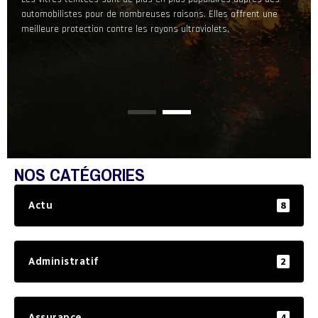
lles offrent une
tpellier peut être
automobilistes pour de nombreuses raisons. Elles offrent une
appel aux services 
lets,
meilleure protection contre les rayons ultraviolets,
une excellente solut
NOS CATÉGORIES
Actu
8
Administratif
2
Assurance
4